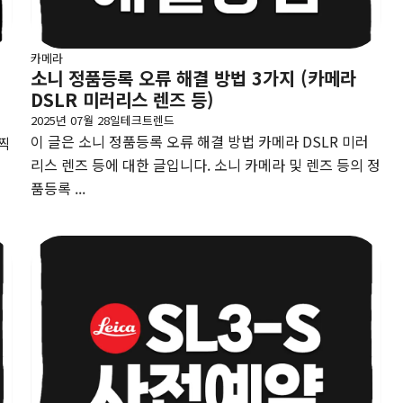
카메라
소니 정품등록 오류 해결 방법 3가지 (카메라
DSLR 미러리스 렌즈 등)
2025년 07월 28일
테크트렌드
이 글은 소니 정품등록 오류 해결 방법 카메라 DSLR 미러
찍
리스 렌즈 등에 대한 글입니다. 소니 카메라 및 렌즈 등의 정
품등록 ...