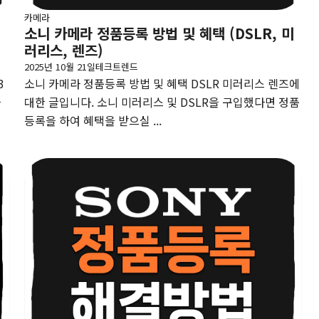
카메라
소니 카메라 정품등록 방법 및 혜택 (DSLR, 미
러리스, 렌즈)
2025년 10월 21일
테크트렌드
3
소니 카메라 정품등록 방법 및 혜택 DSLR 미러리스 렌즈에
하
대한 글입니다. 소니 미러리스 및 DSLR을 구입했다면 정품
등록을 하여 혜택을 받으실 ...