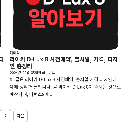
카메라
 디
라이카 D-Lux 8 사전예약, 출시일, 가격, 디자
인 총정리
2024년 08월 05일
테크트렌드
이 글은 라이카 D-Lux 8 사전예약, 출시일 가격 디자인에
대해 정리한 글입니다. 곧 라이카 D-Lux 8이 출시될 것으로
예상되며, 디럭스8에 ...
2
다음