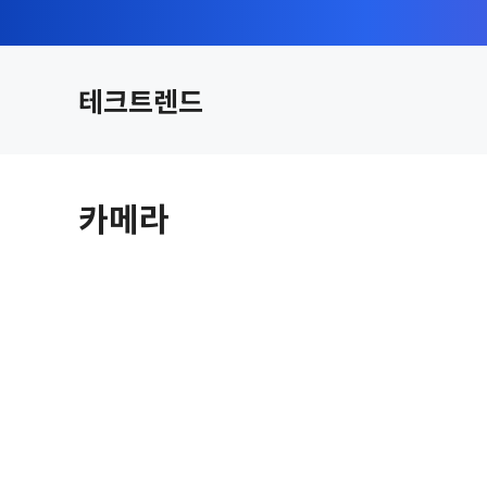
컨
텐
츠
테크트렌드
로
건
너
뛰
카메라
기