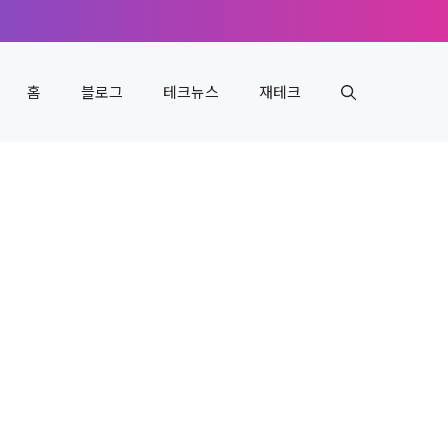
홈
블로그
테크뉴스
재테크