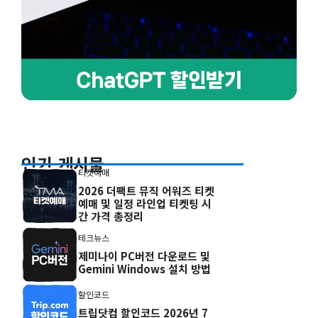
인기 게시물
티켓예매
2026 더팩트 뮤직 어워즈 티켓
예매 및 일정 라인업 티켓팅 시
간 가격 총정리
테크뉴스
제미나이 PC버전 다운로드 및
Gemini Windows 설치 방법
할인코드
트립닷컴 할인코드 2026년 7