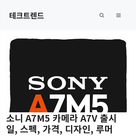
컨
텐
테크트렌드
메
츠
로
뉴
건
너
뛰
기
소니 A7M5 카메라 A7V 출시
일, 스펙, 가격, 디자인, 루머