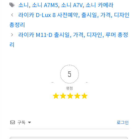
테
태
소니
,
소니 A7M5
,
소니 A7V
,
소니 카메라
고
그
라이카 D-Lux 8 사전예약, 출시일, 가격, 디자인
리
총정리
라이카 M11-D 출시일, 가격, 디자인, 루머 총정
리
5
평점
구독
로그인