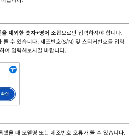
을 제외한 숫자+영어 조합
으로만 입력하셔야 합니다.
뜰 수 있습니다. 제조번호(S/N) 및 스티커번호를 입력
분하여 입력해보시길 바랍니다.
했을 때 모델명 또는 제조번호 오류가 뜰 수 있습니다.