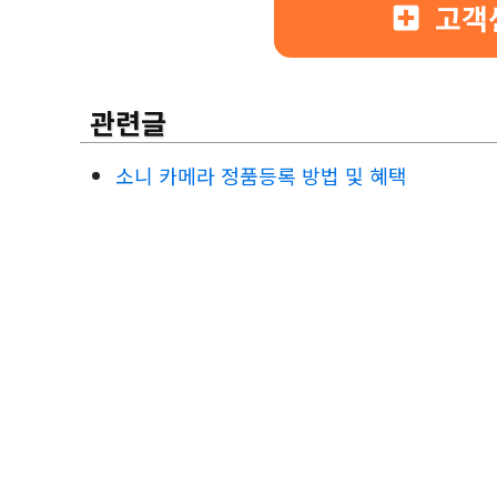
고객
관련글
소니 카메라 정품등록 방법 및 혜택