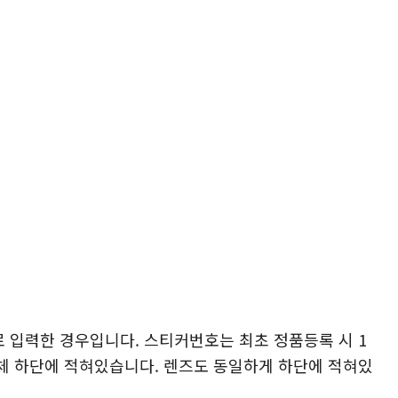
 입력한 경우입니다. 스티커번호는 최초 정품등록 시 1
체 하단에 적혀있습니다. 렌즈도 동일하게 하단에 적혀있