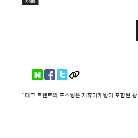
카메라
“테크 트렌트의 포스팅은 제휴마케팅이 포함된 광고