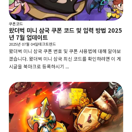
쿠폰코드
왔더벅 미니 삼국 쿠폰 코드 및 입력 방법 2025
년 7월 업데이트
2025년 07월 04일
테크트렌드
왔더벅 미니 삼국 쿠폰 번호 및 쿠폰 사용법에 대해 알아보
겠습니다. 왔더벅 미니 삼국 최신 코드를 확인하려면 이 게
시글을 북마크로 등록하시기 ...