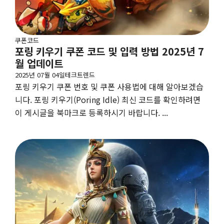
쿠폰코드
포링 키우기 쿠폰 코드 및 입력 방법 2025년 7
월 업데이트
2025년 07월 04일
테크트렌드
포링 키우기 쿠폰 번호 및 쿠폰 사용법에 대해 알아보겠습
니다. 포링 키우기(Poring Idle) 최신 코드를 확인하려면
이 게시글을 북마크로 등록하시기 바랍니다. ...