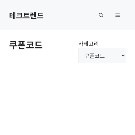
컨
텐
테크트렌드
메
츠
로
뉴
건
쿠폰코드
카테고리
너
뛰
기