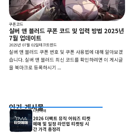
쿠폰코드
실버 앤 블러드 쿠폰 코드 및 입력 방법 2025년
7월 업데이트
2025년 07월 02일
테크트렌드
실버 앤 블러드 쿠폰 번호 및 쿠폰 사용법에 대해 알아보겠
습니다. 실버 앤 블러드 최신 코드를 확인하려면 이 게시글
을 북마크로 등록하시기 ...
인기 게시물
티켓예매
2026 더팩트 뮤직 어워즈 티켓
예매 및 일정 라인업 티켓팅 시
간 가격 총정리