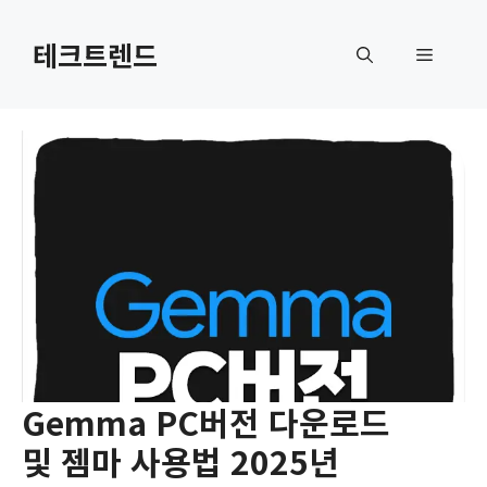
컨
텐
테크트렌드
메
츠
로
뉴
건
너
뛰
기
Gemma PC버전 다운로드
및 젬마 사용법 2025년