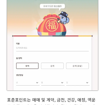
포춘포인트는 매매 및 계약, 금전, 건강, 애정, 액운