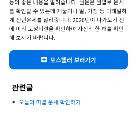
등의 좋은 내용을 알려줍니다. 월운은 월별로 운세
를 확인할 수 있는데 재물이나 일, 가정 등 디테일하
게 신년운세를 알려줍니다. 2026년이 다가오기 전
에 미리 토정비결을 확인하여 자신의 한 해를 확인
해 보시기 바랍니다.
포스텔러 보러가기
관련글
오늘의 띠별 운세 확인하기