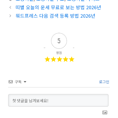
고
그
띠별 오늘의 운세 무료로 보는 방법 2026년
리
워드프레스 다음 검색 등록 방법 2026년
5
평점
구독
로그인