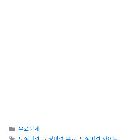
카
무료운세
테
태
토정비결
,
토정비결 무료
,
토정비결 사이트