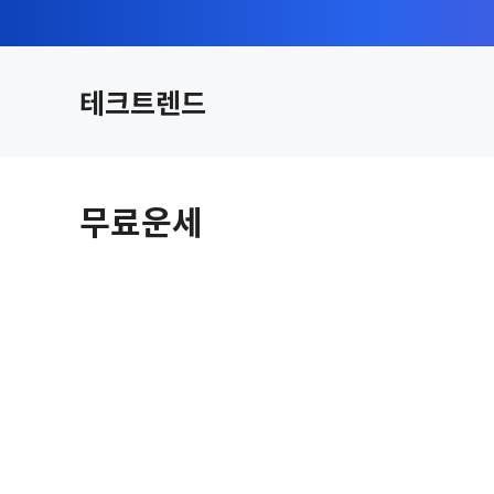
컨
텐
츠
테크트렌드
로
건
너
뛰
무료운세
기