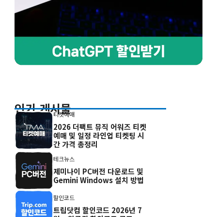
인기 게시물
티켓예매
2026 더팩트 뮤직 어워즈 티켓
예매 및 일정 라인업 티켓팅 시
간 가격 총정리
테크뉴스
제미나이 PC버전 다운로드 및
Gemini Windows 설치 방법
할인코드
트립닷컴 할인코드 2026년 7