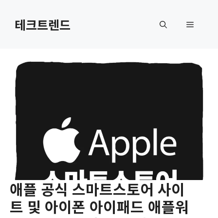
컨
텐
테크트렌드
메
츠
로
뉴
건
너
뛰
기
애플 공식 스마트스토어 사이
트 및 아이폰 아이패드 애플워