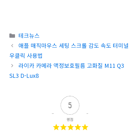
카
테크뉴스
테
애플 매직마우스 세팅 스크롤 감도 속도 터미널
고
우클릭 사용법
리
라이카 카메라 액정보호필름 고화질 M11 Q3
SL3 D-Lux8
5
평점