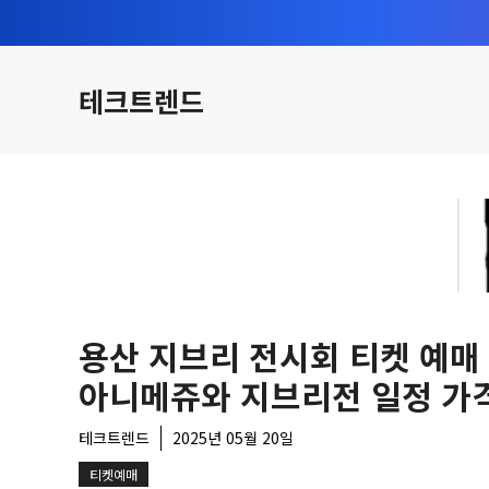
컨
텐
츠
테크트렌드
로
건
너
뛰
기
용산 지브리 전시회 티켓 예매
아니메쥬와 지브리전 일정 가
테크트렌드
2025년 05월 20일
티켓예매