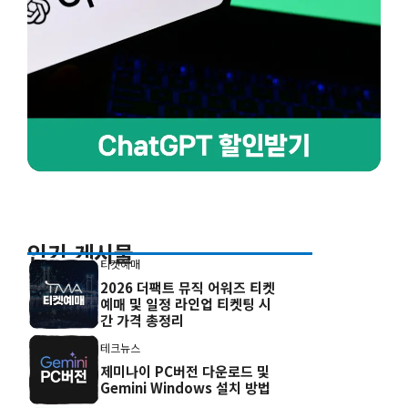
인기 게시물
티켓예매
2026 더팩트 뮤직 어워즈 티켓
예매 및 일정 라인업 티켓팅 시
간 가격 총정리
테크뉴스
제미나이 PC버전 다운로드 및
Gemini Windows 설치 방법