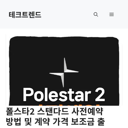
컨
텐
테크트렌드
메
츠
로
뉴
건
너
뛰
기
폴스타2 스탠다드 사전예약
방법 및 계약 가격 보조금 출