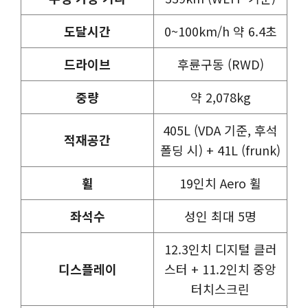
도달시간
0~100km/h 약 6.4초
드라이브
후륜구동 (RWD)
중량
약 2,078kg
405L (VDA 기준, 후석
적재공간
폴딩 시) + 41L (frunk)
휠
19인치 Aero 휠
좌석수
성인 최대 5명
12.3인치 디지털 클러
디스플레이
스터 + 11.2인치 중앙
터치스크린