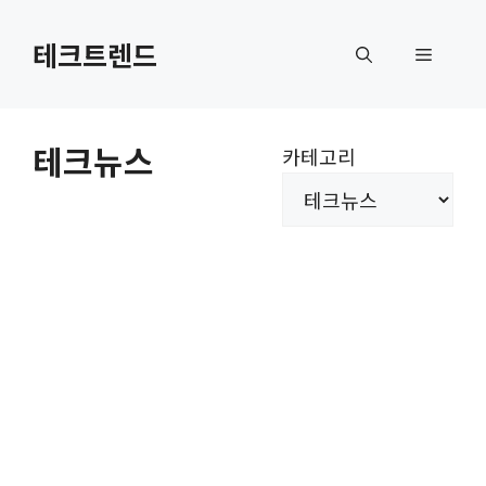
컨
텐
테크트렌드
메
츠
로
뉴
건
테크뉴스
카테고리
너
뛰
기