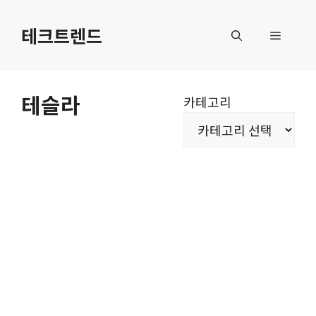
컨
텐
테크트렌드
메
츠
로
뉴
건
테슬라
카테고리
너
뛰
기