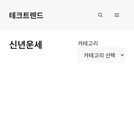
컨
텐
테크트렌드
메
츠
로
뉴
건
신년운세
카테고리
너
뛰
기