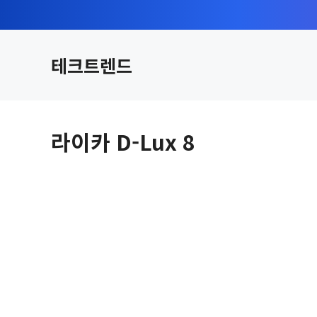
컨
텐
츠
테크트렌드
로
건
너
뛰
라이카 D-Lux 8
기