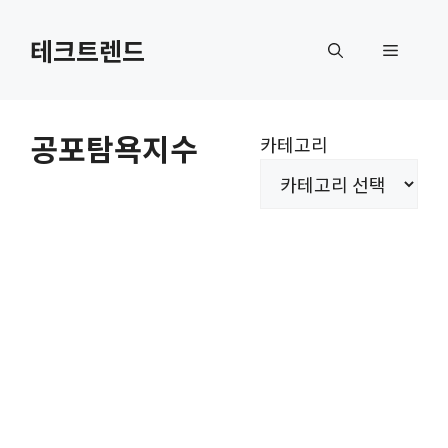
컨
텐
테크트렌드
메
츠
로
뉴
건
공포탐욕지수
카테고리
너
뛰
기