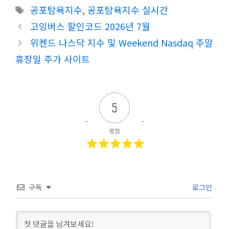
테
태
공포탐욕지수
,
공포탐욕지수 실시간
고
그
고잉버스 할인코드 2026년 7월
리
위켄드 나스닥 지수 및 Weekend Nasdaq 주말
휴장일 주가 사이트
5
평점
구독
로그인