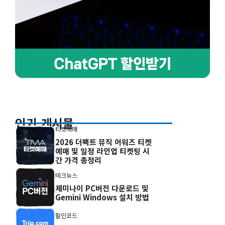
인기 게시물
티켓예매
2026 더팩트 뮤직 어워즈 티켓
예매 및 일정 라인업 티켓팅 시
간 가격 총정리
테크뉴스
제미나이 PC버전 다운로드 및
Gemini Windows 설치 방법
할인코드