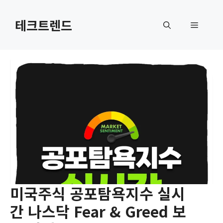
컨
텐
테크트렌드
메
츠
로
뉴
건
너
뛰
기
미국주식 공포탐욕지수 실시
간 나스닥 Fear & Greed 보