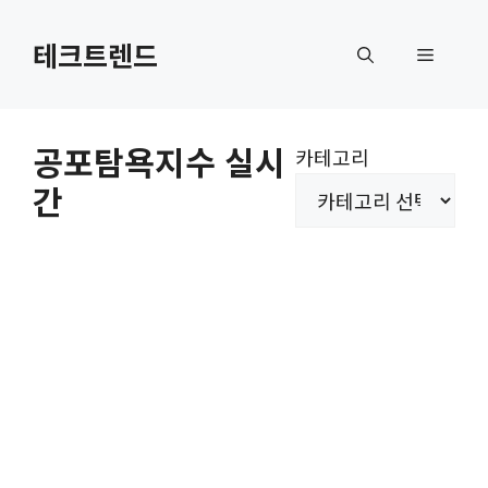
컨
텐
테크트렌드
메
츠
로
뉴
건
공포탐욕지수 실시
카테고리
너
간
뛰
기