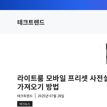
컨
텐
츠
테크트렌드
로
건
너
뛰
기
라이트룸 모바일 프리셋 사전
가져오기 방법
테크트렌드
2025년 07월 28일
테크뉴스