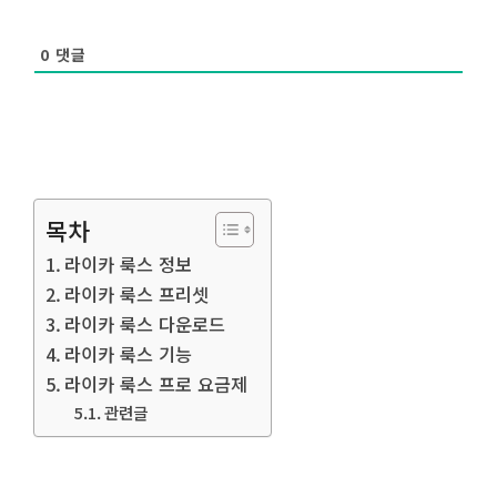
0
댓글
목차
라이카 룩스 정보
라이카 룩스 프리셋
라이카 룩스 다운로드
라이카 룩스 기능
라이카 룩스 프로 요금제
관련글