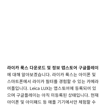
라이카 룩스 다운로드 및 정보 앱스토어 구글플레이
에 대해 알아보겠습니다. 라이카 룩스는 아이폰 및
스마트폰에서 라이카 필터를 경험할 수 있는 카메라
어플입니다. Leica LUX는 앱스토어에 등록되어 있
으며 구글플레이는 아직 미등록된 상태입니다. 현재
아이폰 및 아이패드 등 애플 기기에서만 체험할 수