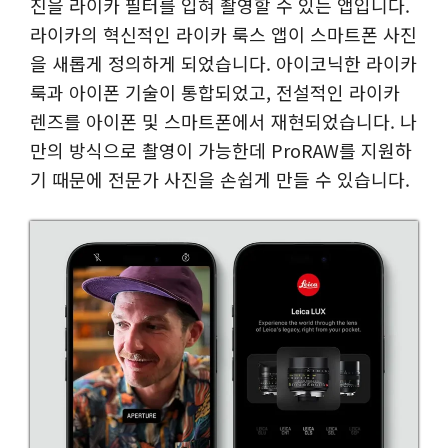
진을 라이카 필터를 입혀 촬영할 수 있는 앱입니다.
라이카의 혁신적인 라이카 룩스 앱이 스마트폰 사진
을 새롭게 정의하게 되었습니다. 아이코닉한 라이카
룩과 아이폰 기술이 통합되었고, 전설적인 라이카
렌즈를 아이폰 및 스마트폰에서 재현되었습니다. 나
만의 방식으로 촬영이 가능한데 ProRAW를 지원하
기 때문에 전문가 사진을 손쉽게 만들 수 있습니다.