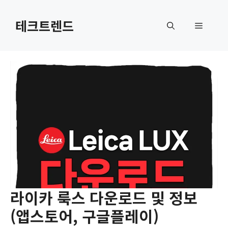
컨
텐
테크트렌드
메
츠
로
뉴
건
너
뛰
기
라이카 룩스 다운로드 및 정보
(앱스토어, 구글플레이)