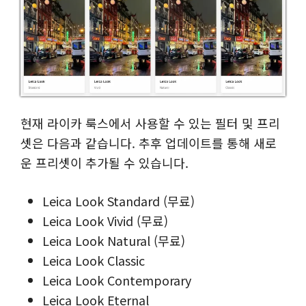
현재 라이카 룩스에서 사용할 수 있는 필터 및 프리
셋은 다음과 같습니다. 추후 업데이트를 통해 새로
운 프리셋이 추가될 수 있습니다.
Leica Look Standard (무료)
Leica Look Vivid (무료)
Leica Look Natural (무료)
Leica Look Classic
Leica Look Contemporary
Leica Look Eternal