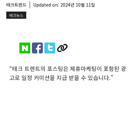
테크트렌드
Updated on:
2024년 10월 11일
테크뉴스
“테크 트렌트의 포스팅은 제휴마케팅이 포함된 광
고로 일정 커미션을 지급 받을 수 있습니다.”