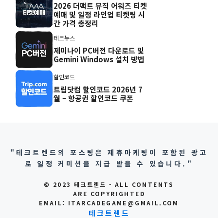
2026 더팩트 뮤직 어워즈 티켓
예매 및 일정 라인업 티켓팅 시
간 가격 총정리
테크뉴스
제미나이 PC버전 다운로드 및
Gemini Windows 설치 방법
할인코드
트립닷컴 할인코드 2026년 7
월 – 항공권 할인코드 쿠폰
"테크트렌드의 포스팅은 제휴마케팅이 포함된 광고
로 일정 커미션을 지급 받을 수 있습니다."
© 2023 테크트렌드 - ALL CONTENTS
ARE COPYRIGHTED
EMAIL: ITARCADEGAME@GMAIL.COM
테크트렌드