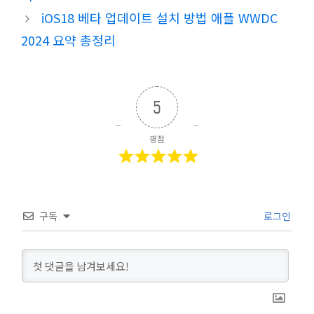
iOS18 베타 업데이트 설치 방법 애플 WWDC
2024 요약 총정리
5
평점
구독
로그인