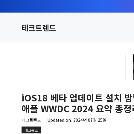
컨
텐
츠
테크트렌드
로
건
너
뛰
기
iOS18 베타 업데이트 설치 
애플 WWDC 2024 요약 총정
테크트렌드
Updated on:
2024년 07월 25일
테크뉴스