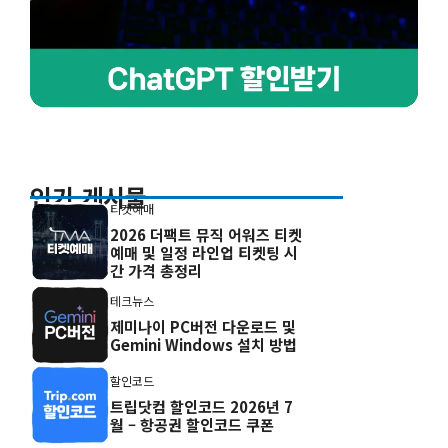
인기 게시물
티켓예매
2026 더팩트 뮤직 어워즈 티켓
예매 및 일정 라인업 티켓팅 시
간 가격 총정리
테크뉴스
제미나이 PC버전 다운로드 및
Gemini Windows 설치 방법
할인코드
트립닷컴 할인코드 2026년 7
월 – 항공권 할인코드 쿠폰