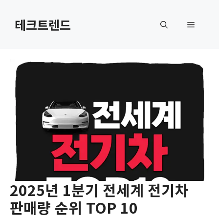
컨
텐
테크트렌드
메
츠
로
뉴
건
너
뛰
기
2025년 1분기 전세계 전기차
판매량 순위 TOP 10