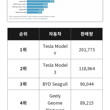
순위
자동차
판매량
Tesla Model
1위
201,773
Y
Tesla Model
2위
118,964
3
3위
BYD Seagull
90,044
Geely
4위
Geome
89,215
Xingyuan