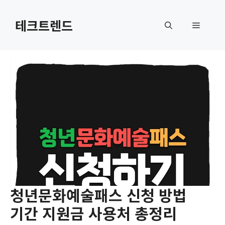
컨
텐
테크트렌드
메
츠
로
뉴
건
너
뛰
기
청년문화예술패스 신청 방법
기간 지원금 사용처 총정리