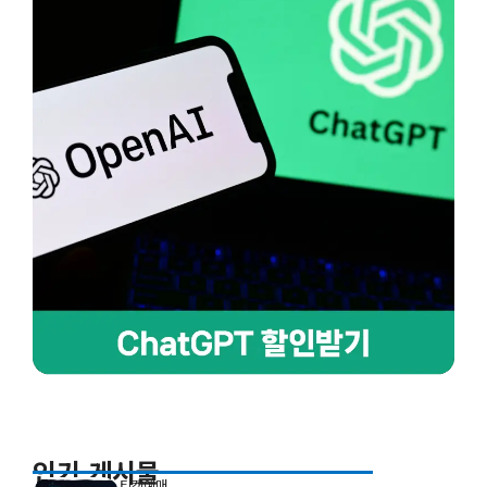
인기 게시물
티켓예매