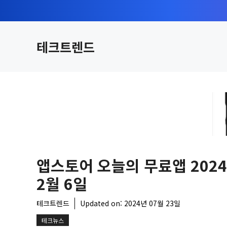
컨
텐
츠
테크트렌드
로
건
너
뛰
기
앱스토어 오늘의 무료앱 202
2월 6일
테크트렌드
Updated on:
2024년 07월 23일
테크뉴스