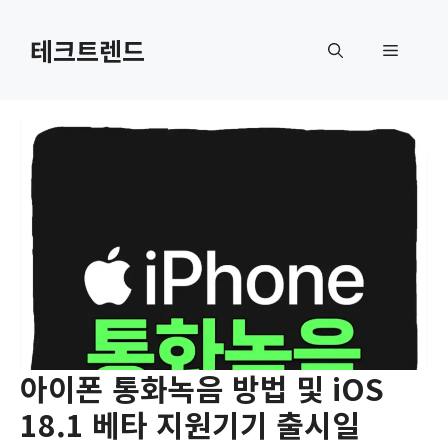
컨
텐
테크트렌드
메
츠
로
뉴
건
너
뛰
기
아이폰 통화녹음 방법 및 iOS
18.1 베타 지원기기 출시일