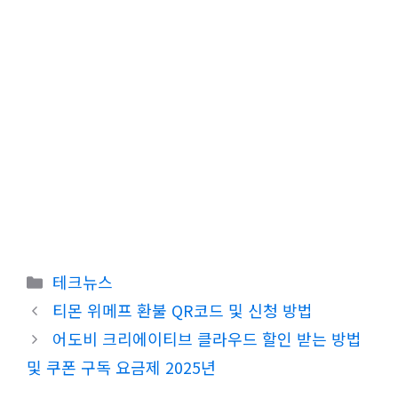
카
테크뉴스
테
티몬 위메프 환불 QR코드 및 신청 방법
고
어도비 크리에이티브 클라우드 할인 받는 방법
리
및 쿠폰 구독 요금제 2025년