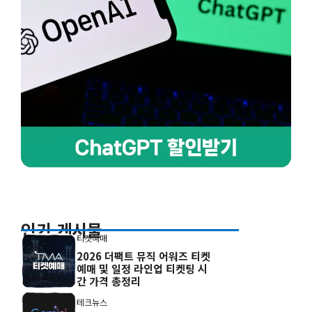
인기 게시물
티켓예매
2026 더팩트 뮤직 어워즈 티켓
예매 및 일정 라인업 티켓팅 시
간 가격 총정리
테크뉴스