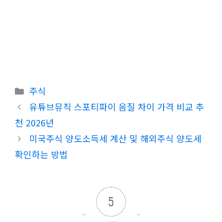
카
주식
테
유튜브뮤직 스포티파이 음질 차이 가격 비교 추
고
천 2026년
리
미국주식 양도소득세 계산 및 해외주식 양도세
확인하는 방법
5