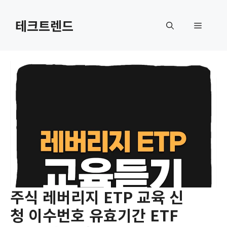
컨
텐
테크트렌드
메
츠
로
뉴
건
너
뛰
기
주식 레버리지 ETP 교육 신
청 이수번호 유효기간 ETF