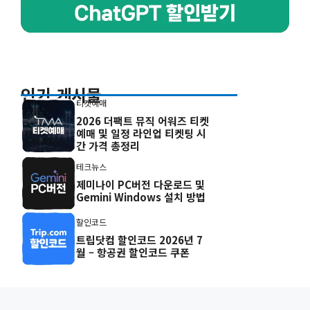
인기 게시물
티켓예매
2026 더팩트 뮤직 어워즈 티켓
예매 및 일정 라인업 티켓팅 시
간 가격 총정리
테크뉴스
제미나이 PC버전 다운로드 및
Gemini Windows 설치 방법
할인코드
트립닷컴 할인코드 2026년 7
월 – 항공권 할인코드 쿠폰