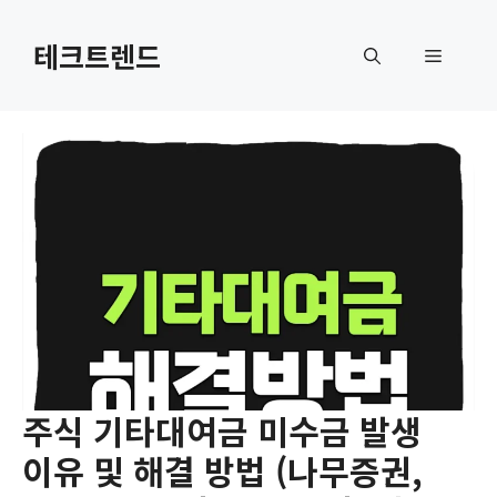
컨
텐
테크트렌드
메
츠
로
뉴
건
너
뛰
기
주식 기타대여금 미수금 발생
이유 및 해결 방법 (나무증권,