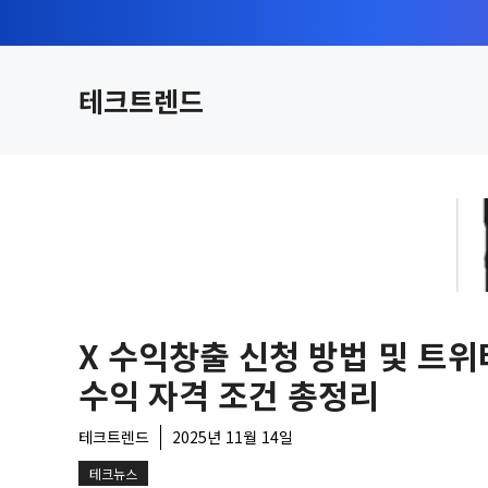
컨
텐
츠
테크트렌드
로
건
너
뛰
기
X 수익창출 신청 방법 및 트위
수익 자격 조건 총정리
테크트렌드
2025년 11월 14일
테크뉴스