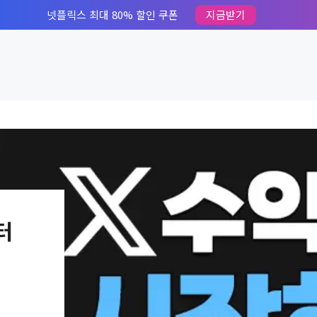
넷플릭스 최대 80% 할인 쿠폰
지금받기
터