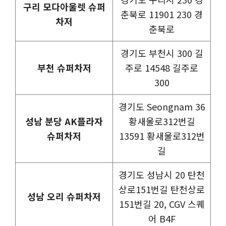
구리 모다아울렛 슈퍼
춘북로 11901 230 경
차저
춘북로
경기도 부천시 300 길
부천 슈퍼차저
주로 14548 길주로
300
경기도 Seongnam 36
성남 분당 AK플라자
황새울로312번길
슈퍼차저
13591 황새울로312번
길
경기도 성남시 20 탄천
상로151번길 탄천상로
성남 오리 슈퍼차저
151번길 20, CGV 스퀘
어 B4F