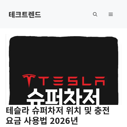
컨
텐
테크트렌드
메
츠
로
뉴
건
너
뛰
기
테슬라 슈퍼차저 위치 및 충전
요금 사용법 2026년