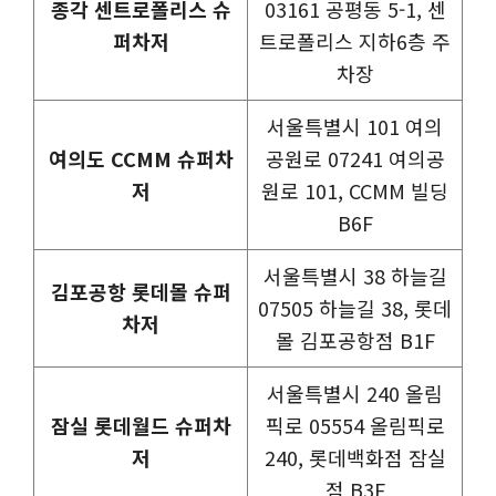
종각 센트로폴리스 슈
03161 공평동 5-1, 센
퍼차저
트로폴리스 지하6층 주
차장
서울특별시 101 여의
여의도 CCMM 슈퍼차
공원로 07241 여의공
저
원로 101, CCMM 빌딩
B6F
서울특별시 38 하늘길
김포공항 롯데몰 슈퍼
07505 하늘길 38, 롯데
차저
몰 김포공항점 B1F
서울특별시 240 올림
잠실 롯데월드 슈퍼차
픽로 05554 올림픽로
저
240, 롯데백화점 잠실
점 B3F