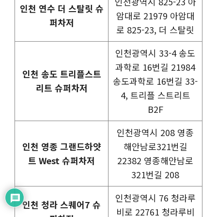
인천광역시 825-23 아
인천 연수 더 스탈릿 슈
암대로 21979 아암대
퍼차저
로 825-23, 더 스탈릿
인천광역시 33-4 송도
과학로 16번길 21984
인천 송도 트리플스트
송도과학로 16번길 33-
리트 슈퍼차저
4, 트리플 스트리트
B2F
인천광역시 208 영종
인천 영종 그랜드하얏
해안남로321번길
트 West 슈퍼차저
22382 영종해안남로
321번길 208
인천광역시 76 청라루
인천 청라 스퀘어7 슈
비로 22761 청라루비