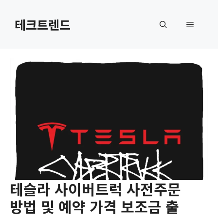
컨
텐
테크트렌드
메
츠
로
뉴
건
너
뛰
기
테슬라 사이버트럭 사전주문
방법 및 예약 가격 보조금 출