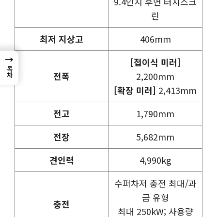
9.4인치 후면 터치스크
린
최저 지상고
406mm
→
[접이식 미러]
목차
전폭
2,200mm
[확장 미러]
2,413mm
전고
1,790mm
전장
5,682mm
견인력
4,990kg
수퍼차저 충전 최대/과
금 유형
충전
최대 250kW; 사용량