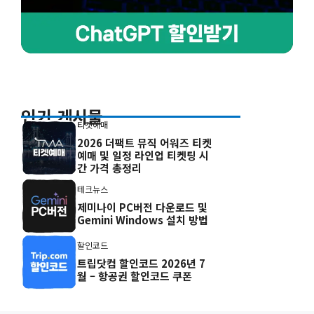
인기 게시물
티켓예매
2026 더팩트 뮤직 어워즈 티켓
예매 및 일정 라인업 티켓팅 시
간 가격 총정리
테크뉴스
제미나이 PC버전 다운로드 및
Gemini Windows 설치 방법
할인코드
트립닷컴 할인코드 2026년 7
월 – 항공권 할인코드 쿠폰