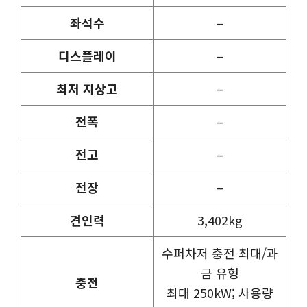
좌석수
–
디스플레이
–
최저 지상고
–
전폭
–
전고
–
전장
–
견인력
3,402kg
수퍼차저 충전 최대/과
금 유형
충전
최대 250kW; 사용량