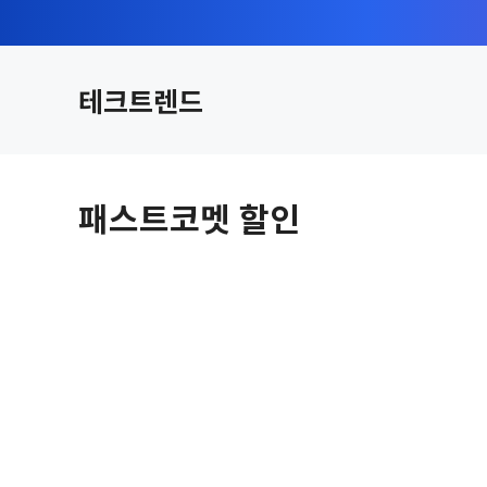
컨
텐
츠
테크트렌드
로
건
너
뛰
패스트코멧 할인
기