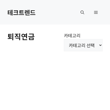
컨
텐
테크트렌드
메
츠
로
뉴
건
퇴직연금
카테고리
너
뛰
기