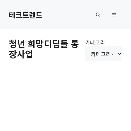
컨
텐
테크트렌드
메
츠
로
뉴
건
청년 희망디딤돌 통
카테고리
너
장사업
뛰
기