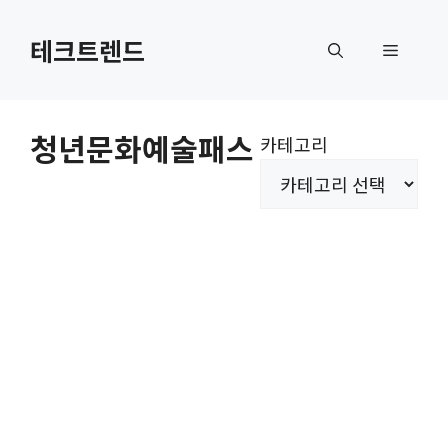
컨
텐
테크트렌드
메
츠
로
뉴
건
청년문화예술패스
카테고리
너
뛰
기