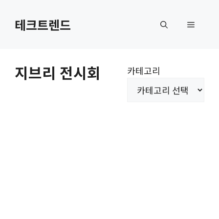
컨
텐
테크트렌드
메
츠
로
뉴
건
지브리 전시회
카테고리
너
뛰
기