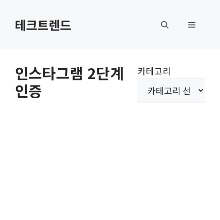
컨
텐
테크트렌드
메
츠
로
뉴
건
인스타그램 2단계
카테고리
너
인증
뛰
기