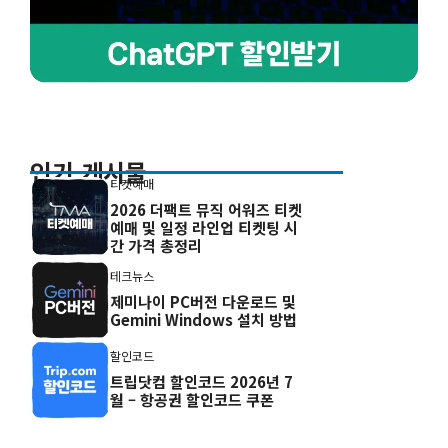
인기 게시물
티켓예매
2026 더팩트 뮤직 어워즈 티켓
예매 및 일정 라인업 티켓팅 시
간 가격 총정리
테크뉴스
제미나이 PC버전 다운로드 및
Gemini Windows 설치 방법
할인코드
트립닷컴 할인코드 2026년 7
월 – 항공권 할인코드 쿠폰