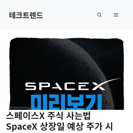
컨
텐
테크트렌드
메
츠
로
뉴
건
너
뛰
기
스페이스X 주식 사는법
SpaceX 상장일 예상 주가 시