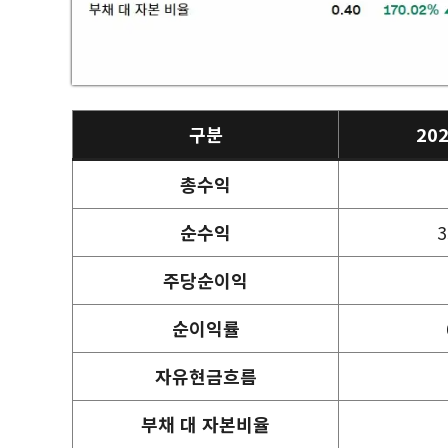
구분
20
총수익
순수익
3
주당순이익
순이익률
자유현금흐름
부채 대 자본비율