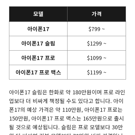
모델
가격
아이폰17
$799 ~
아이폰17 슬림
$1299 ~
아이폰17 프로
$1099 ~
아이폰17 프로 맥스
$1199 ~
아이폰17 슬림은 한화로 약 180만원이며 프로 라인
업보다 더 비싸게 책정될 수도 있다고 합니다. 아이
폰17의 예상 가격은 약 110만원, 아이폰17 프로는
150만원, 아이폰17 프로 맥스는 165만원으로 출시
될 것으로 예상됩니다. 슬림은 프로 모델보다 30만