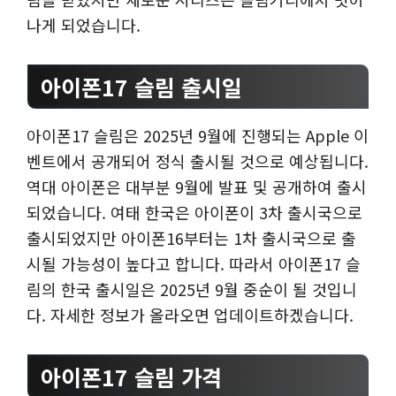
나게 되었습니다.
아이폰17 슬림 출시일
아이폰17 슬림은 2025년 9월에 진행되는 Apple 이
벤트에서 공개되어 정식 출시될 것으로 예상됩니다.
역대 아이폰은 대부분 9월에 발표 및 공개하여 출시
되었습니다. 여태 한국은 아이폰이 3차 출시국으로
출시되었지만 아이폰16부터는 1차 출시국으로 출
시될 가능성이 높다고 합니다. 따라서 아이폰17 슬
림의 한국 출시일은 2025년 9월 중순이 될 것입니
다. 자세한 정보가 올라오면 업데이트하겠습니다.
아이폰17 슬림 가격