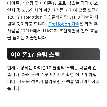
아이폰17 슬림 및 아이폰17 프로 맥스는 각각 6.65
인치 및 6.86인치의 화면크기를 가지며 모든 모델이
120Hz ProMotion 디스플레이와 LTPO 기술을 지
원할 것이라고 합니다.
ProMotion 기술
은 화면 주
사율을 120Hz에서 1Hz까지 조절하면서 전력 효율
을 높이는 기술입니다.
아이폰17 슬림 스펙
현재 예상되는
아이폰17 슬림의 스펙
은 다음과 같
습니다. 아래 스펙은 루머이며 정확한 정보가 아닙
니다. 새로운 정보가 올라오면 스펙을 업데이트하겠
습니다.