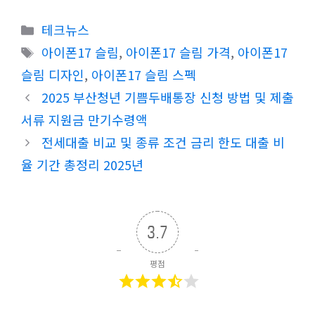
카
테크뉴스
테
태
아이폰17 슬림
,
아이폰17 슬림 가격
,
아이폰17
고
그
슬림 디자인
,
아이폰17 슬림 스펙
리
2025 부산청년 기쁨두배통장 신청 방법 및 제출
서류 지원금 만기수령액
전세대출 비교 및 종류 조건 금리 한도 대출 비
율 기간 총정리 2025년
3.7
평점