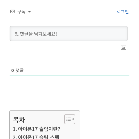
구독
로그인
0
댓글
목차
아이폰17 슬림이란?
아이폰17 슬림 스펙