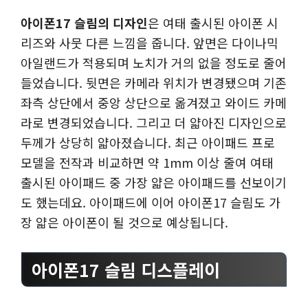
아이폰17 슬림의 디자인
은 여태 출시된 아이폰 시
리즈와 사뭇 다른 느낌을 줍니다. 앞면은 다이나믹
아일랜드가 적용되며 노치가 거의 없을 정도로 줄어
들었습니다. 뒷면은 카메라 위치가 변경됐으며 기존
좌측 상단에서 중앙 상단으로 옮겨졌고 와이드 카메
라로 변경되었습니다. 그리고 더 얇아진 디자인으로
두께가 상당히 얇아졌습니다. 최근 아이패드 프로
모델을 전작과 비교하면 약 1mm 이상 줄여 여태
출시된 아이패드 중 가장 얇은 아이패드를 선보이기
도 했는데요. 아이패드에 이어 아이폰17 슬림도 가
장 얇은 아이폰이 될 것으로 예상됩니다.
아이폰17 슬림 디스플레이