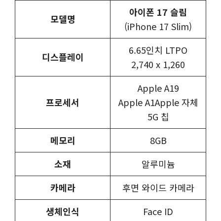
아이폰 17 슬림
모델명
(iPhone 17 Slim)
6.65인치 LTPO
디스플레이
2,740 x 1,260
Apple A19
프로세서
Apple A1Apple 자체
5G 칩
메모리
8GB
소재
알루미늄
카메라
후면 와이드 카메라
생체인식
Face ID