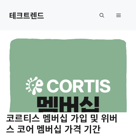
컨
텐
테크트렌드
메
츠
로
뉴
건
너
뛰
기
코르티스 멤버십 가입 및 위버
스 코어 멤버십 가격 기간