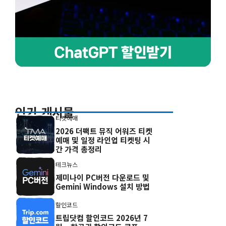
인기 게시물
티켓예매
2026 더팩트 뮤직 어워즈 티켓
예매 및 일정 라인업 티켓팅 시
간 가격 총정리
테크뉴스
제미나이 PC버전 다운로드 및
Gemini Windows 설치 방법
할인코드
트립닷컴 할인코드 2026년 7