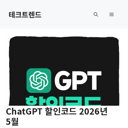
컨
텐
테크트렌드
메
츠
로
뉴
건
너
뛰
기
ChatGPT 할인코드 2026년
5월