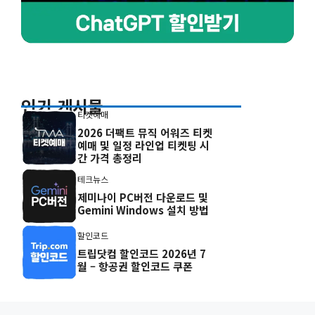
인기 게시물
티켓예매
2026 더팩트 뮤직 어워즈 티켓
예매 및 일정 라인업 티켓팅 시
간 가격 총정리
테크뉴스
제미나이 PC버전 다운로드 및
Gemini Windows 설치 방법
할인코드
트립닷컴 할인코드 2026년 7
월 – 항공권 할인코드 쿠폰