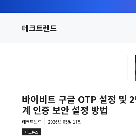
컨
텐
츠
테크트렌드
로
건
너
뛰
기
바이비트 구글 OTP 설정 및 
계 인증 보안 설정 방법
테크트렌드
2026년 05월 17일
테크뉴스