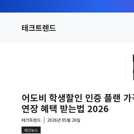
컨
텐
츠
테크트렌드
로
건
너
뛰
기
어도비 학생할인 인증 플랜 가
연장 혜택 받는법 2026
테크트렌드
2026년 05월 26일
테크뉴스