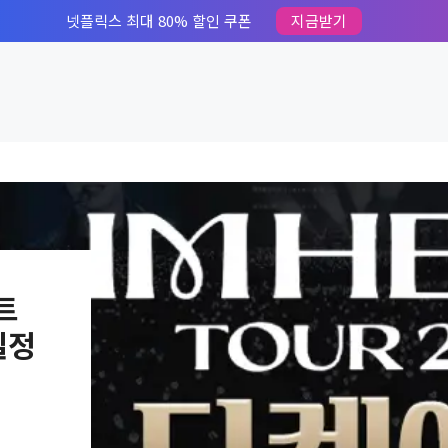
넷플릭스 최대 80% 할인 쿠폰
지금받기
트
일정