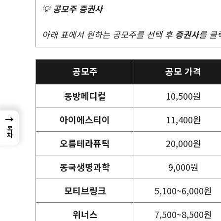
💡
공모주 증권사
아래 표에서 원하는 공모주를 선택 후
증권사
를 클
공모주
공모 가격
동방메디컬
10,500원
→
아이에스티이
11,400원
목차
오름테라퓨틱
20,000원
동국생명과학
9,000원
모티브링크
5,100~6,000원
위너스
7,500~8,500원