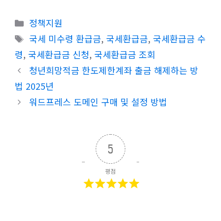
카
정책지원
테
태
국세 미수령 환급금
,
국세환급금
,
국세환급금 수
고
그
령
,
국세환급금 신청
,
국세환급금 조회
리
청년희망적금 한도제한계좌 출금 해제하는 방
법 2025년
워드프레스 도메인 구매 및 설정 방법
5
평점