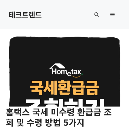
컨
텐
테크트렌드
메
츠
로
뉴
건
너
뛰
기
홈택스 국세 미수령 환급금 조
회 및 수령 방법 5가지