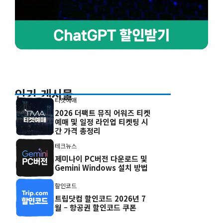
인기 게시물
티켓예매
2026 더팩트 뮤직 어워즈 티켓
예매 및 일정 라인업 티켓팅 시
간 가격 총정리
테크뉴스
제미나이 PC버전 다운로드 및
Gemini Windows 설치 방법
할인코드
트립닷컴 할인코드 2026년 7
월 – 항공권 할인코드 쿠폰