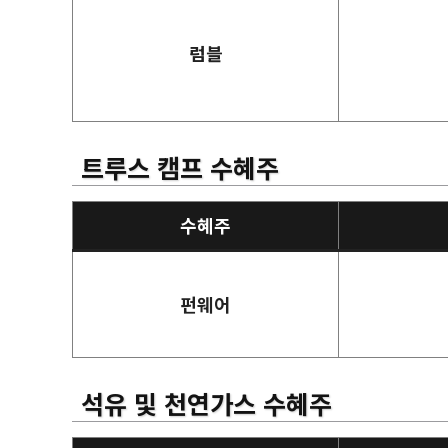
럼블
트루스 캠프 수혜주
수혜주
펀웨어
석유 및 천연가스 수혜주