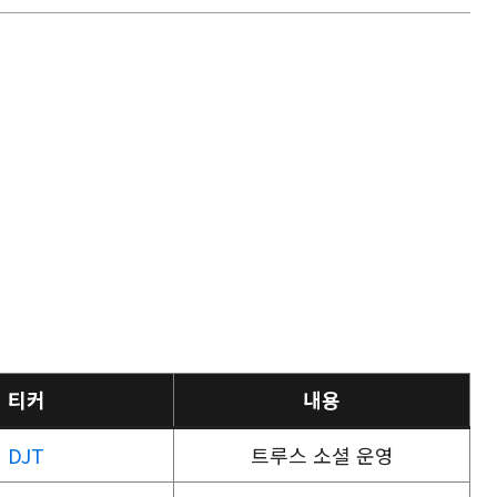
티커
내용
DJT
트루스 소셜 운영