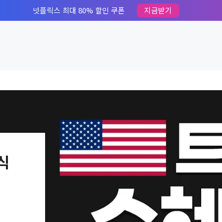
넷플릭스 최대 80% 할인 쿠폰
지금받기
식