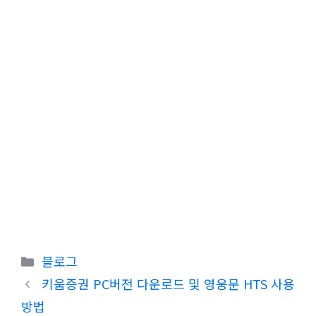
카
블로그
테
키움증권 PC버전 다운로드 및 영웅문 HTS 사용
고
방법
리