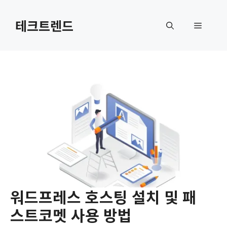
컨
텐
테크트렌드
메
츠
로
뉴
건
너
뛰
기
워드프레스 호스팅 설치 및 패
스트코멧 사용 방법