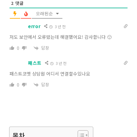
2
댓글
오래된순
error
3 년 전
저도 보안에서 오류떴는데 해결했어요! 감사합니다 🙂
답장
0
패스트
3 년 전
패스트코멧 상담원 어디서 연결할수있나요
답장
0
목차