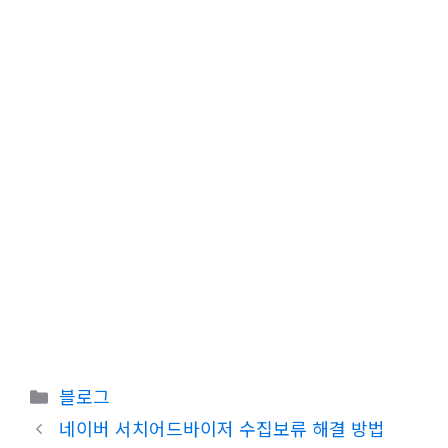
카
블로그
테
네이버 서치어드바이저 수집보류 해결 방법
고