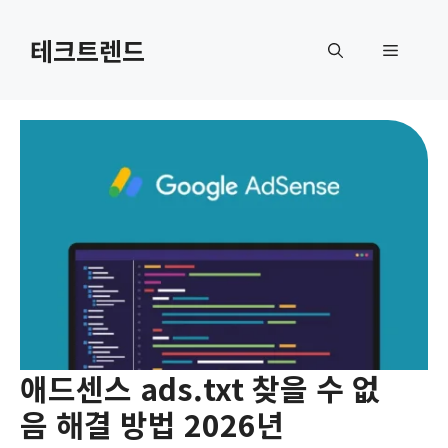
컨
텐
테크트렌드
메
츠
로
뉴
건
너
뛰
기
애드센스 ads.txt 찾을 수 없
음 해결 방법 2026년