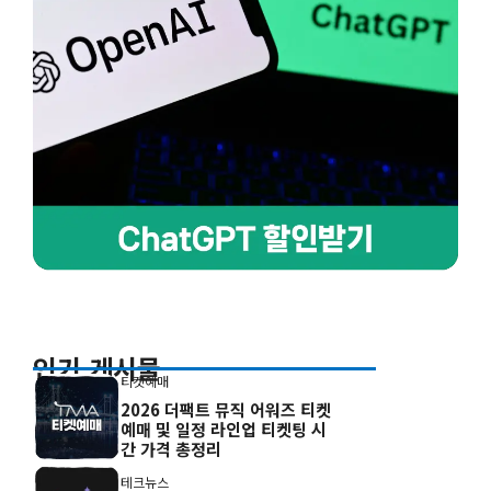
인기 게시물
티켓예매
2026 더팩트 뮤직 어워즈 티켓
예매 및 일정 라인업 티켓팅 시
간 가격 총정리
테크뉴스