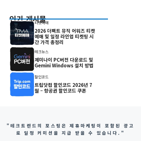
인기 게시물
티켓예매
2026 더팩트 뮤직 어워즈 티켓
예매 및 일정 라인업 티켓팅 시
간 가격 총정리
테크뉴스
제미나이 PC버전 다운로드 및
Gemini Windows 설치 방법
할인코드
트립닷컴 할인코드 2026년 7
월 – 항공권 할인코드 쿠폰
"테크트렌드의 포스팅은 제휴마케팅이 포함된 광고
로 일정 커미션을 지급 받을 수 있습니다."