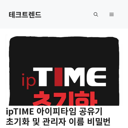
컨
텐
테크트렌드
메
츠
로
뉴
건
너
뛰
기
ipTIME 아이피타임 공유기
초기화 및 관리자 이름 비밀번