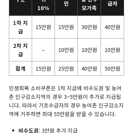
민
급자
10%
모가족
1차 지
15만원
15만원
30만원
40만원
급
2차 지
–
10만원
10만원
10만원
급
합계
15만원
25만원
40만원
50만원
민생회복 소비쿠폰은 1차 지급에 비수도권 및 농어
촌 인구감소지역의 경우 3~5만원이 추가로 지급됩
니다. 따라서 기초수급자의 경우 농어촌 인구감소지
역에 거주하면 최대 55만원을 받을 수 있습니다.
비수도권
: 3만원 추가 지급