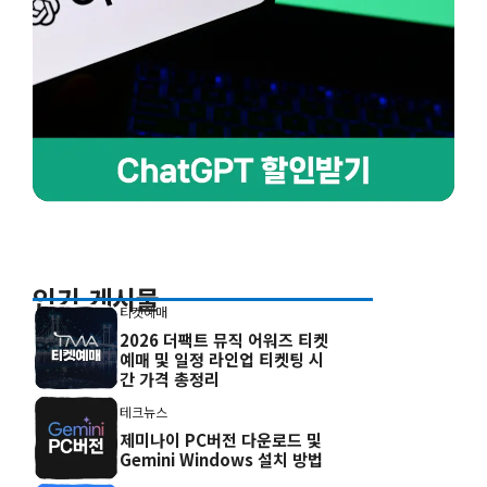
인기 게시물
티켓예매
2026 더팩트 뮤직 어워즈 티켓
예매 및 일정 라인업 티켓팅 시
간 가격 총정리
테크뉴스
제미나이 PC버전 다운로드 및
Gemini Windows 설치 방법