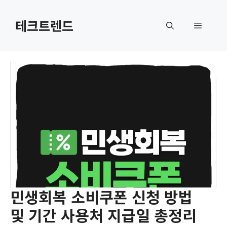
컨
텐
테크트렌드
메
츠
로
뉴
건
너
뛰
기
민생회복 소비쿠폰 신청 방법
및 기간 사용처 지급일 총정리