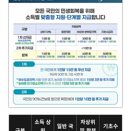
소득 상
차상위
일반 국
기초수
구분
위
및 한부